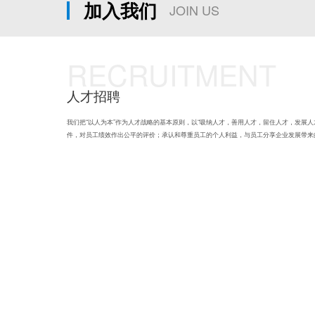
加入我们
JOIN US
RECRUITMENT
人才招聘
我们把“以人为本”作为人才战略的基本原则，以“吸纳人才，善用人才，留住人才，发展
件，对员工绩效作出公平的评价；承认和尊重员工的个人利益，与员工分享企业发展带来