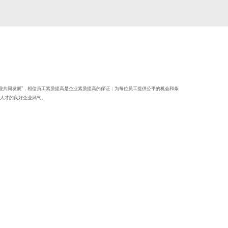
企业共同发展”，相信员工素质提高是企业素质提高的保证；为每位员工提供公平的机会和条
人才的良好企业风气。