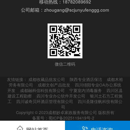
移动热线：18782089692
公司邮箱：zhougang@scjunyufenggg.com
微信二维码
友情链接：
成都收藏品批发公司
陕西专业酒店保洁
成都木裕
劳务有限公司
成都文创产品批发
四川绵阳专业OA办公系统
开发
成都融科信科技有限公司
宁夏室内消毒服务
四川区县
建设工程勘察
四川专业办公软件开发公司
银川土石方工程施
工
四川诚奇贝环酒店管理有限公司
四川圣隆佳帆科技有限公
司
Copyright © 2023成都妙卓家政服务有限公司 版权所有
备案号：蜀ICP备2025119419号-2
网站首页
电话咨询